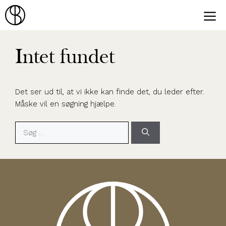
Hop
til
Menu
indhold
Intet fundet
Det ser ud til, at vi ikke kan finde det, du leder efter.
Måske vil en søgning hjælpe.
Søg
efter: