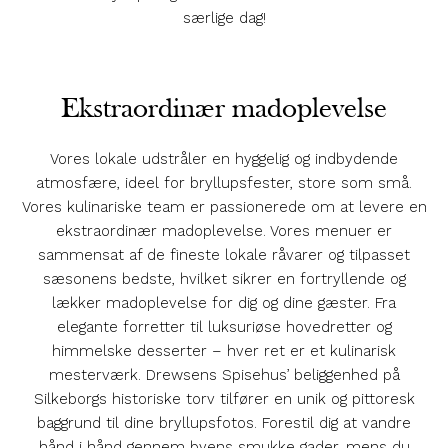
særlige dag!
Ekstraordinær madoplevelse
Vores lokale udstråler en hyggelig og indbydende
atmosfære, ideel for bryllupsfester, store som små.
Vores kulinariske team er passionerede om at levere en
ekstraordinær madoplevelse. Vores menuer er
sammensat af de fineste lokale råvarer og tilpasset
sæsonens bedste, hvilket sikrer en fortryllende og
lækker madoplevelse for dig og dine gæster. Fra
elegante forretter til luksuriøse hovedretter og
himmelske desserter – hver ret er et kulinarisk
mesterværk. Drewsens Spisehus’ beliggenhed på
Silkeborgs historiske torv tilfører en unik og pittoresk
baggrund til dine bryllupsfotos. Forestil dig at vandre
hånd i hånd gennem byens smukke gader, mens du