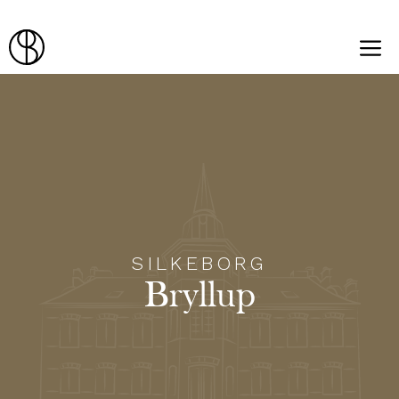
Hop
til
Menu
indhold
SILKEBORG
Bryllup